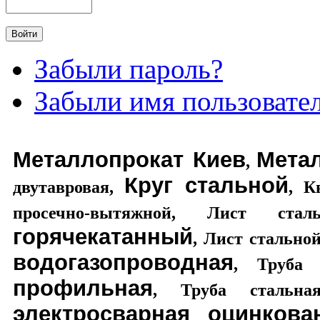
Забыли пароль?
Забыли имя пользовате
Металлопрокат Киев
Мета
,
Круг стальной
двутавровая
,
,
К
просечно-вытяжной
,
Лист стал
горячекатанный
,
Лист стально
водогазопроводная
,
Труба 
профильная
,
Труба стальная
электросварная оцинкова