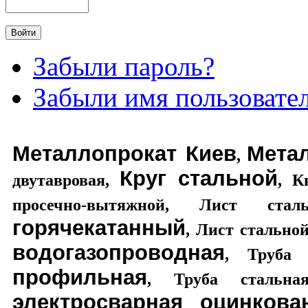
Забыли пароль?
Забыли имя пользовате
Металлопрокат Киев
Мета
,
Круг стальной
двутавровая
,
,
К
просечно-вытяжной
,
Лист стал
горячекатанный
,
Лист стально
водогазопроводная
,
Труба 
профильная
,
Труба стальная
электросварная оцинкова