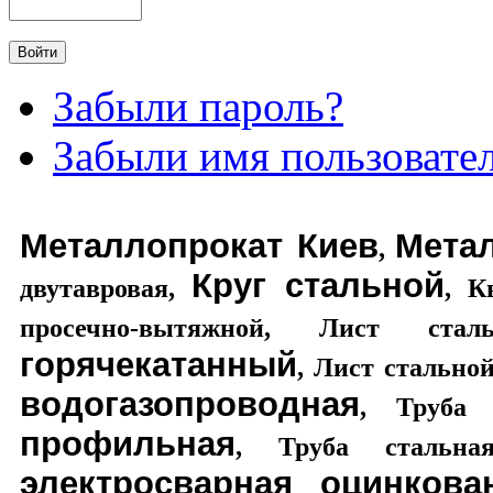
Забыли пароль?
Забыли имя пользовате
Металлопрокат Киев
Мета
,
Круг стальной
двутавровая
,
,
К
просечно-вытяжной
,
Лист стал
горячекатанный
,
Лист стально
водогазопроводная
,
Труба 
профильная
,
Труба стальная
электросварная оцинкова