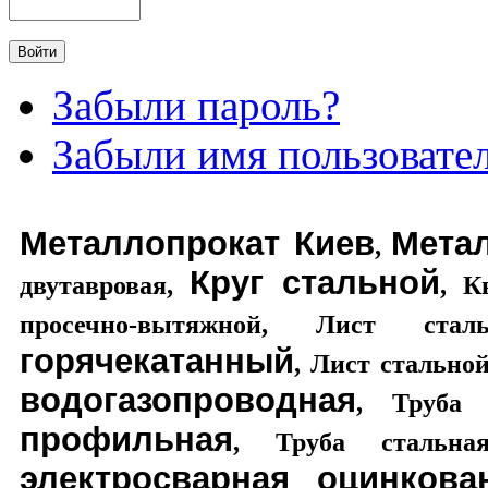
Забыли пароль?
Забыли имя пользовате
Металлопрокат Киев
Мета
,
Круг стальной
двутавровая
,
,
К
просечно-вытяжной
,
Лист стал
горячекатанный
,
Лист стально
водогазопроводная
,
Труба 
профильная
,
Труба стальная
электросварная оцинкова