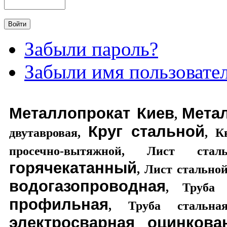
Забыли пароль?
Забыли имя пользовате
Металлопрокат Киев
Мета
,
Круг стальной
двутавровая
,
,
К
просечно-вытяжной
,
Лист стал
горячекатанный
,
Лист стально
водогазопроводная
,
Труба 
профильная
,
Труба стальная
электросварная оцинкова