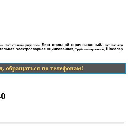
Лист стальной горячекатанный
ой
,
Лист стальной рифленый
,
,
Лист стальной
стальная электросварная оцинкованная
Швеллер
,
Труба эмалированная
,
.д. обращаться по телефонам!
40