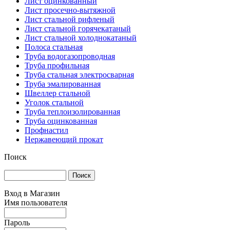
Лист оцинкованный
Лист просечно-вытяжной
Лист стальной рифленый
Лист стальной горячекатаный
Лист стальной холоднокатаный
Полоса стальная
Труба водогазопроводная
Труба профильная
Труба стальная электросварная
Труба эмалированная
Швеллер стальной
Уголок стальной
Труба теплоизолированная
Труба оцинкованная
Профнастил
Нержавеющий прокат
Поиск
Вход в Магазин
Имя пользователя
Пароль