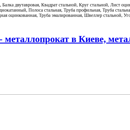
я, Балка двутавровая, Квадрат стальной, Круг стальной, Лист о
нокатанный, Полоса стальная, Труба профильная, Труба стальная
дная оцинкованная, Труба эмалированная, Швеллер стальной, Уго
- металлопрокат в Киеве, мета