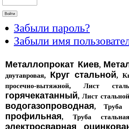
Забыли пароль?
Забыли имя пользовате
Металлопрокат Киев
Мета
,
Круг стальной
двутавровая
,
,
К
просечно-вытяжной
,
Лист стал
горячекатанный
,
Лист стально
водогазопроводная
,
Труба 
профильная
,
Труба стальная
электросварная оцинкова