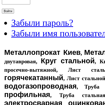
Забыли пароль?
Забыли имя пользовате
Металлопрокат Киев
Мета
,
Круг стальной
двутавровая
,
,
К
просечно-вытяжной
,
Лист стал
горячекатанный
,
Лист стально
водогазопроводная
,
Труба 
профильная
,
Труба стальная
электросварная оцинкова