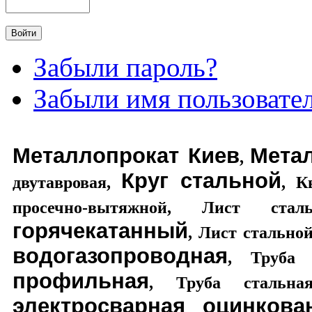
Забыли пароль?
Забыли имя пользовате
Металлопрокат Киев
Мета
,
Круг стальной
двутавровая
,
,
К
просечно-вытяжной
,
Лист стал
горячекатанный
,
Лист стально
водогазопроводная
,
Труба 
профильная
,
Труба стальная
электросварная оцинкова