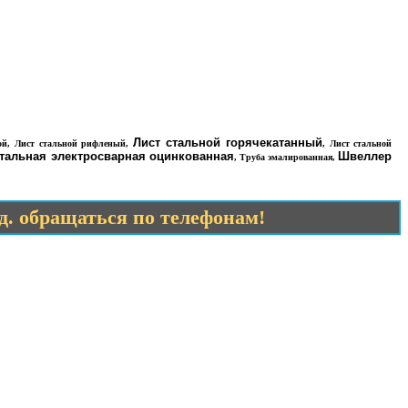
Лист стальной горячекатанный
ой
,
Лист стальной рифленый
,
,
Лист стальной
стальная электросварная оцинкованная
Швеллер
,
Труба эмалированная
,
.д. обращаться по телефонам!