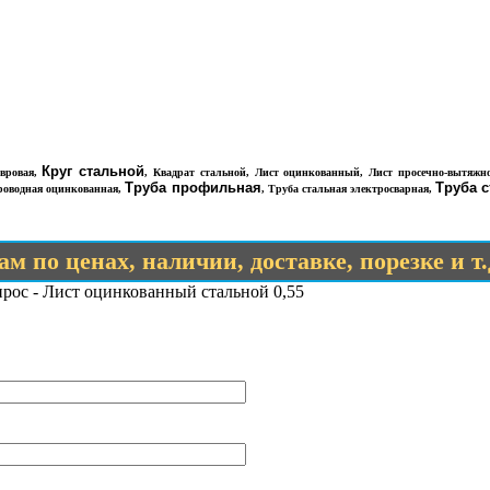
Круг стальной
вровая
,
,
Квадрат стальной
,
Лист оцинкованный
,
Лист просечно-вытяжн
Труба профильная
Труба 
роводная оцинкованная
,
,
Труба стальная электросварная
,
м по ценах, наличии, доставке, порезке и т
рос - Лист оцинкованный стальной 0,55