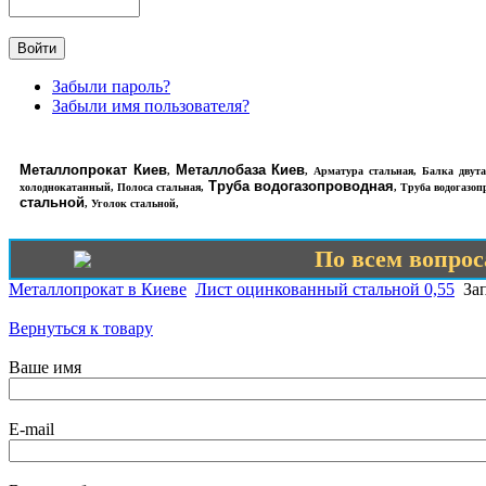
Забыли пароль?
Забыли имя пользователя?
Металлопрокат Киев
Металлобаза Киев
,
,
Арматура стальная
,
Балка двута
Труба водогазопроводная
холоднокатанный
,
Полоса стальная
,
,
Труба водогазоп
стальной
,
Уголок стальной
,
По всем вопроса
Металлопрокат в Киеве
Лист оцинкованный стальной 0,55
Зап
Вернуться к товару
Ваше имя
E-mail