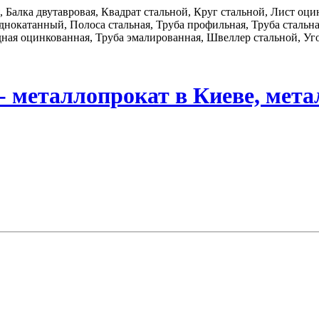
я, Балка двутавровая, Квадрат стальной, Круг стальной, Лист о
нокатанный, Полоса стальная, Труба профильная, Труба стальная
дная оцинкованная, Труба эмалированная, Швеллер стальной, Уго
- металлопрокат в Киеве, мета