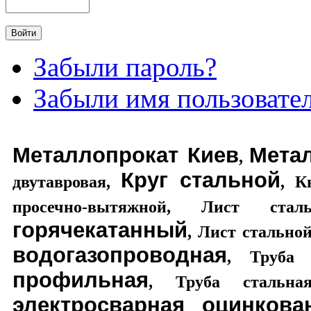
Забыли пароль?
Забыли имя пользовате
Металлопрокат Киев
Мета
,
Круг стальной
двутавровая
,
,
К
просечно-вытяжной
,
Лист стал
горячекатанный
,
Лист стально
водогазопроводная
,
Труба 
профильная
,
Труба стальная
электросварная оцинкова