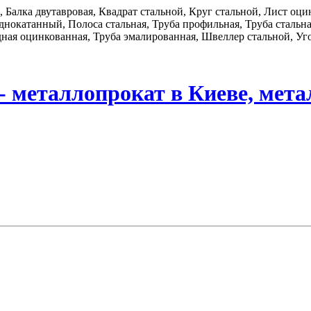
я, Балка двутавровая, Квадрат стальной, Круг стальной, Лист о
нокатанный, Полоса стальная, Труба профильная, Труба стальная
дная оцинкованная, Труба эмалированная, Швеллер стальной, Уго
- металлопрокат в Киеве, мета