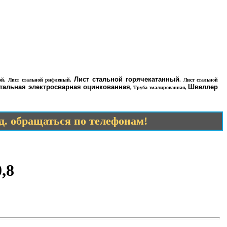
Лист стальной горячекатанный
ой
,
Лист стальной рифленый
,
,
Лист стальной
стальная электросварная оцинкованная
Швеллер
,
Труба эмалированная
,
.д. обращаться по телефонам!
,8