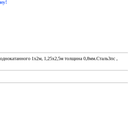
ну!
днокатанного 1х2м, 1,25х2,5м толщина 0,8мм.Сталь3пс ,