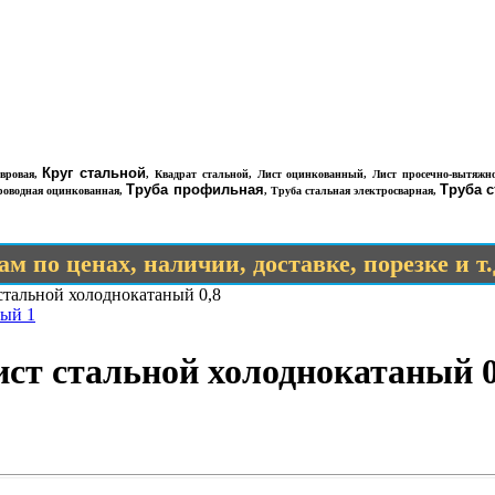
Круг стальной
вровая
,
,
Квадрат стальной
,
Лист оцинкованный
,
Лист просечно-вытяжн
Труба профильная
Труба 
роводная оцинкованная
,
,
Труба стальная электросварная
,
м по ценах, наличии, доставке, порезке и т
стальной холоднокатаный 0,8
ный 1
ст стальной холоднокатаный 0