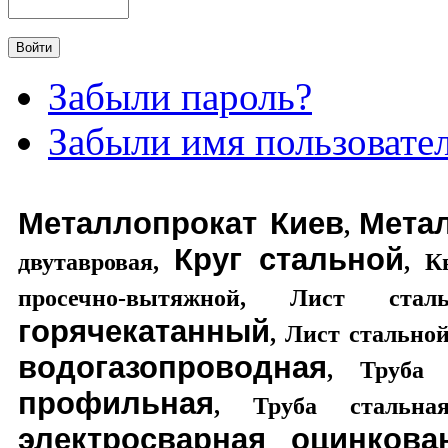
Забыли пароль?
Забыли имя пользовате
Металлопрокат Киев
Мета
,
Круг стальной
двутавровая
,
,
К
просечно-вытяжной
,
Лист стал
горячекатанный
,
Лист стально
водогазопроводная
,
Труба 
профильная
,
Труба стальная
электросварная оцинкова