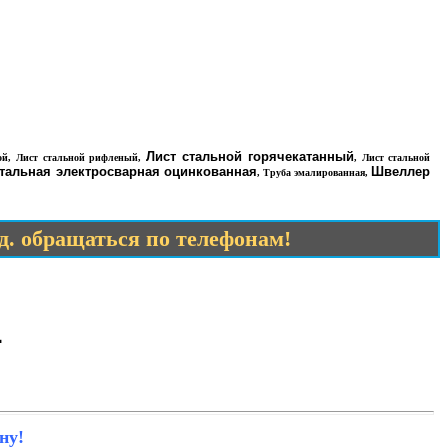
Лист стальной горячекатанный
ой
,
Лист стальной рифленый
,
,
Лист стальной
стальная электросварная оцинкованная
Швеллер
,
Труба эмалированная
,
.д. обращаться по телефонам!
4
ну!