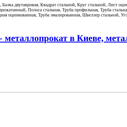
я, Балка двутавровая, Квадрат стальной, Круг стальной, Лист о
нокатанный, Полоса стальная, Труба профильная, Труба стальная
дная оцинкованная, Труба эмалированная, Швеллер стальной, Уго
- металлопрокат в Киеве, мета