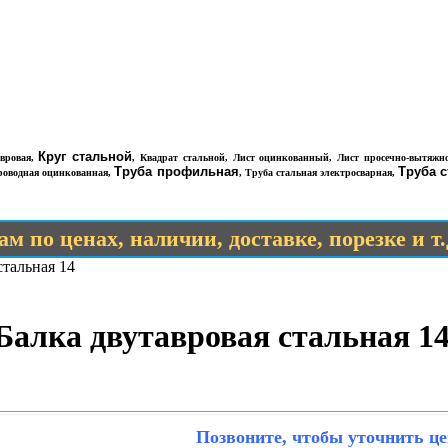
Круг стальной
вровая
,
,
Квадрат стальной
,
Лист оцинкованный
,
Лист просечно-вытяжн
Труба профильная
Труба 
роводная оцинкованная
,
,
Труба стальная электросварная
,
м по ценах, наличии, доставке, порезке и т
стальная 14
Балка двутавровая стальная 1
Позвоните, чтобы уточнить це