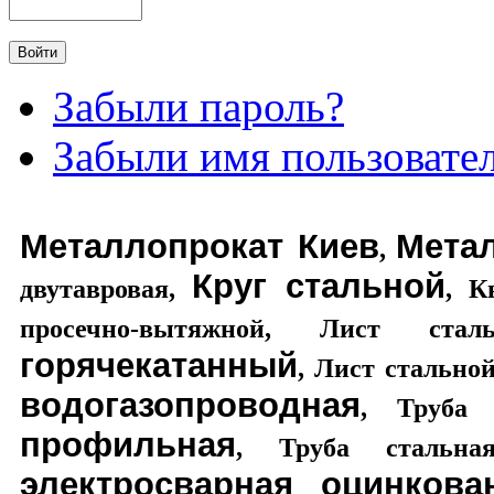
Забыли пароль?
Забыли имя пользовате
Металлопрокат Киев
Мета
,
Круг стальной
двутавровая
,
,
К
просечно-вытяжной
,
Лист стал
горячекатанный
,
Лист стально
водогазопроводная
,
Труба 
профильная
,
Труба стальная
электросварная оцинкова